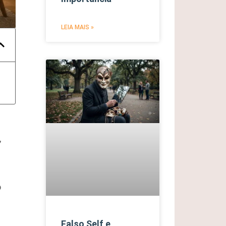
LEIA MAIS »
,
o
Falso Self e